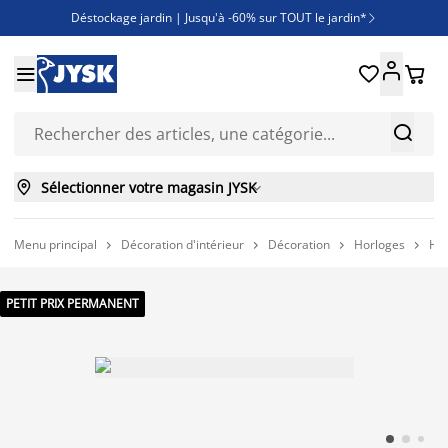
Déstockage jardin | Jusqu'à -60% sur TOUT le jardin*

Jusqu'à -50% sur une sélection literie





Découvrez les nouveautés de la collection



Sélectionner votre magasin JYSK

Menu principal
Décoration d'intérieur
Décoration
Horloges
Ho




PETIT PRIX PERMANENT