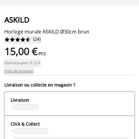
ASKILD
Horloge murale ASKILD Ø30cm brun
(
24
)










15,00 €
/PCS
Dont éco-part. 0.12 €
Frais de livraison
Livraison ou collecte en magasin ?
Livraison
Click & Collect