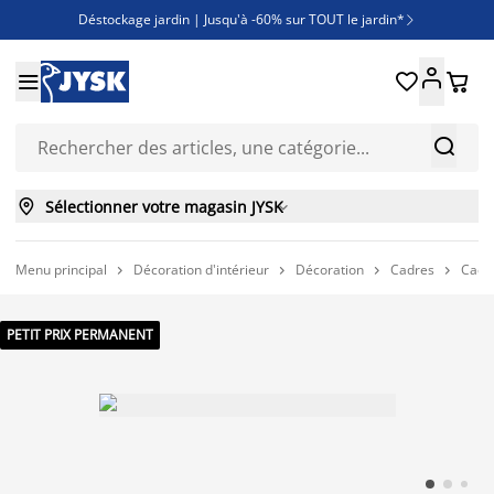
Déstockage jardin | Jusqu'à -60% sur TOUT le jardin*

Jusqu'à -50% sur une sélection literie





Découvrez les nouveautés de la collection



Sélectionner votre magasin JYSK

Menu principal
Décoration d'intérieur
Décoration
Cadres
Cadr




PETIT PRIX PERMANENT