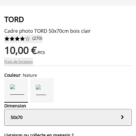
TORD
Cadre photo TORD 50x70cm bois clair
(
270
)










10,00 €
/PCS
Frais de livraison
Couleur
: Nature
Dimension

50x70
Livraison ou collecte en magasin ?