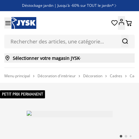
Déstockage jardin | Jusqu'à -60% sur TOUT le jardin*

Jusqu'à -50% sur une sélection literie





Découvrez les nouveautés de la collection



Sélectionner votre magasin JYSK

Menu principal
Décoration d'intérieur
Décoration
Cadres
Cadr




PETIT PRIX PERMANENT