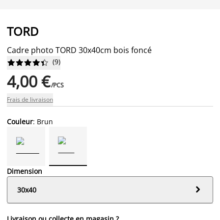
TORD
Cadre photo TORD 30x40cm bois foncé
(
9
)










4,00 €
/PCS
Frais de livraison
Couleur
: Brun
Dimension

30x40
Livraison ou collecte en magasin ?