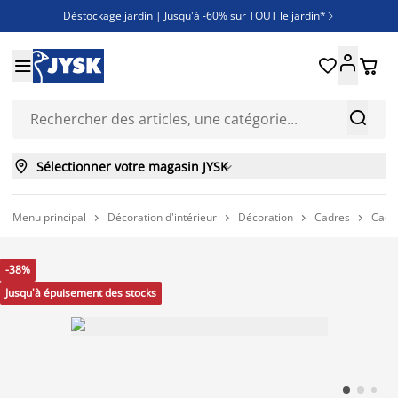
Déstockage jardin | Jusqu'à -60% sur TOUT le jardin*

Jusqu'à -50% sur une sélection literie





Découvrez les nouveautés de la collection



Sélectionner votre magasin JYSK

Menu principal
Décoration d'intérieur
Décoration
Cadres
Cadre




-38%
Jusqu'à épuisement des stocks