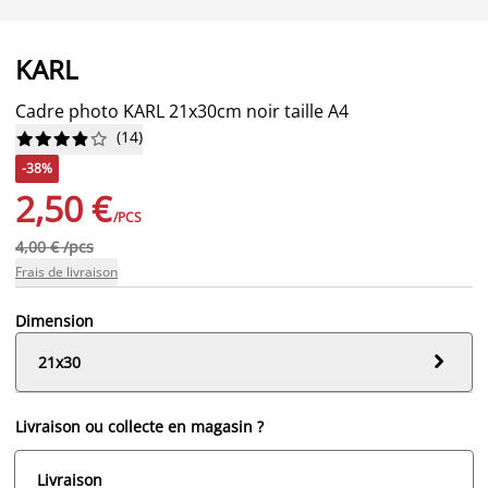
KARL
Cadre photo KARL 21x30cm noir taille A4
(
14
)










-38%
2,50 €
/PCS
4,00 € /pcs
Frais de livraison
Dimension

21x30
Livraison ou collecte en magasin ?
Livraison