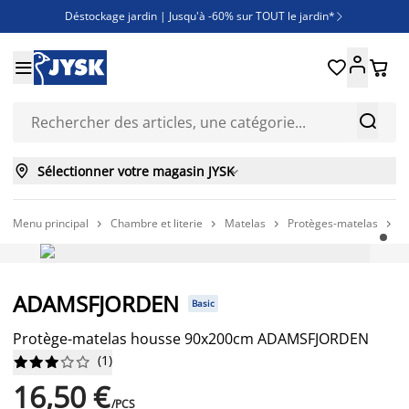
Déstockage jardin | Jusqu'à -60% sur TOUT le jardin*

Jusqu'à -50% sur une sélection literie





Découvrez les nouveautés de la collection



Sélectionner votre magasin JYSK

Menu principal
Chambre et literie
Matelas
Protèges-matelas
P




PETIT PRIX PERMANENT
ADAMSFJORDEN
Basic
Protège-matelas housse 90x200cm ADAMSFJORDEN
(
1
)










16,50 €
/PCS