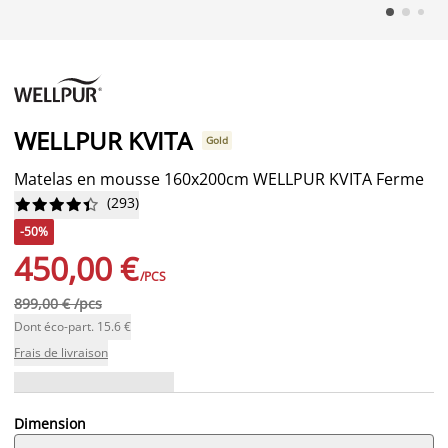
WELLPUR KVITA
Gold
Matelas en mousse 160x200cm WELLPUR KVITA Ferme
(
293
)










-50%
450,00 €
/PCS
899,00 € /pcs
Dont éco-part. 15.6 €
Frais de livraison
Dimension