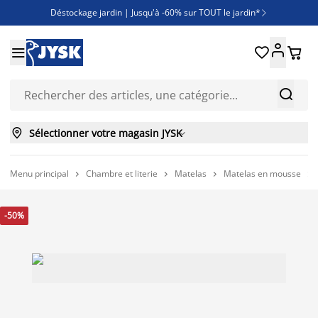
Déstockage jardin | Jusqu'à -60% sur TOUT le jardin*

Jusqu'à -50% sur une sélection literie





Découvrez les nouveautés de la collection



Sélectionner votre magasin JYSK

Menu principal
Chambre et literie
Matelas
Matelas en mousse




-50%