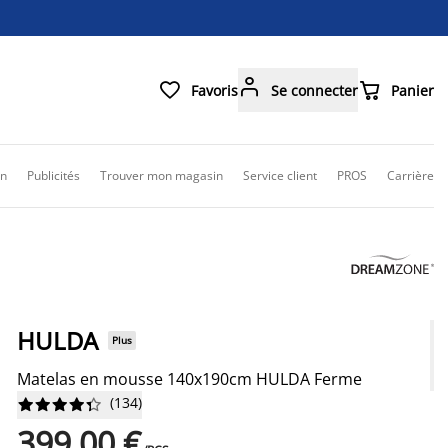



Favoris
Se connecter
Panier
on
Publicités
Trouver mon magasin
Service client
PROS
Carrière
HULDA
Plus
Matelas en mousse 140x190cm HULDA Ferme
(
134
)










399,00 €