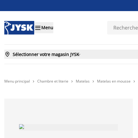

Menu

Sélectionner votre magasin JYSK

Menu principal
Chambre et literie
Matelas
Matelas en mousse



