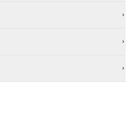


