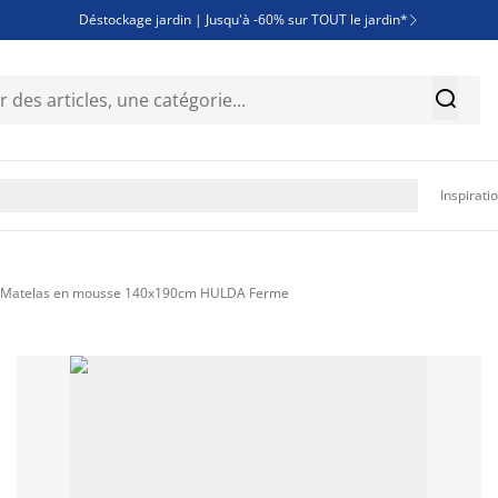
Déstockage jardin | Jusqu'à -60% sur TOUT le jardin*

Jusqu'à -50% sur une sélection literie


Découvrez les nouveautés de la collection

Inspirati
Matelas en mousse 140x190cm HULDA Ferme