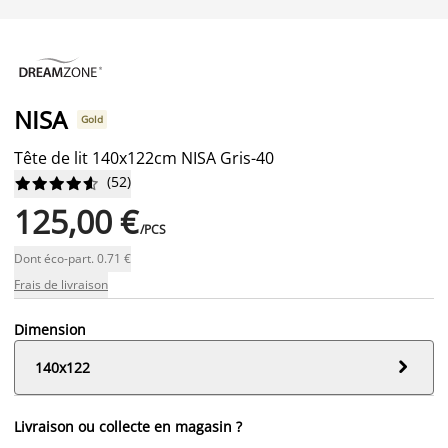
NISA
Gold
Tête de lit 140x122cm NISA Gris-40
(
52
)










125,00 €
/PCS
Dont éco-part. 0.71 €
Frais de livraison
Dimension

140x122
Livraison ou collecte en magasin ?