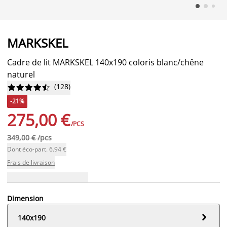
MARKSKEL
Cadre de lit MARKSKEL 140x190 coloris blanc/chêne
naturel
(
128
)










-21%
275,00 €
/PCS
349,00 € /pcs
Dont éco-part. 6.94 €
Frais de livraison
Dimension

140x190