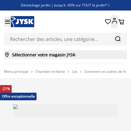
Déstockage jardin | Jusqu'à -60% sur TOUT le jardin*

Jusqu'à -50% sur une sélection literie





Découvrez les nouveautés de la collection



Sélectionner votre magasin JYSK

Menu principal
Chambre et literie
Lits
Sommiers et cadres de lit



-21%
Offre exceptionnelle