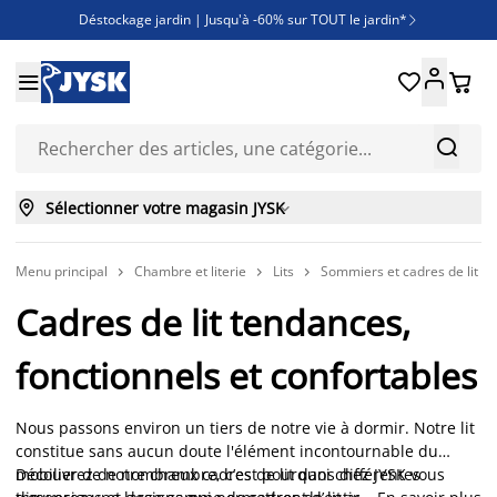
Déstockage jardin | Jusqu'à -60% sur TOUT le jardin*

Jusqu'à -50% sur une sélection literie





Découvrez les nouveautés de la collection



Sélectionner votre magasin JYSK

Menu principal
Chambre et literie
Lits
Sommiers et cadres de lit



Cadres de lit tendances,
fonctionnels et confortables
Nous passons environ un tiers de notre vie à dormir. Notre lit
constitue sans aucun doute l'élément incontournable du
mobilier de notre chambre, c’est pourquoi chez JYSK vous
Découvrez de nombreux cadres de lit dans différentes