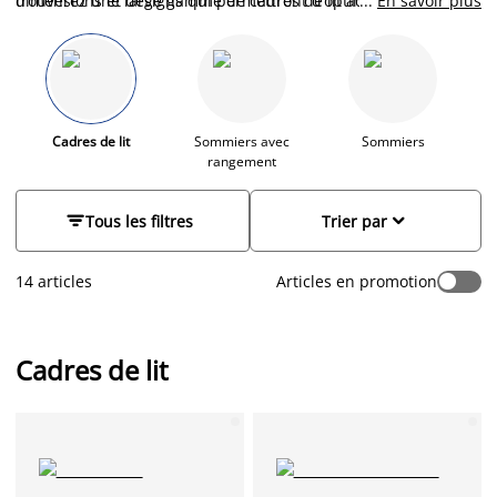
trouverez une large gamme de cadres de lit adaptée à vos
dimensions et designs qui permettront d’optimiser votre
...
En savoir plus
besoins mais également à l’espace de votre chambre.
intérieur.
Cadres de lit
Sommiers avec
Sommiers
rangement


Tous les filtres
Trier par
14 articles
Articles en promotion
Cadres de lit