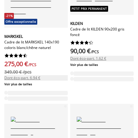
PETIT PRIX PERMANENT
-21%
Offre exceptionnelle
KILDEN
Cadre de lit KILDEN 90x200 gris
foncé
MARKSKEL
Cadre de lit MARKSKEL 140x190










coloris blanc/chêne naturel
90,00 €
/PCS










Dont éco-part. 1.62 €
275,00 €
/PCS
Voir plus de tailles
349,00 € /pcs
Dont éco-part. 6.94 €
Voir plus de tailles