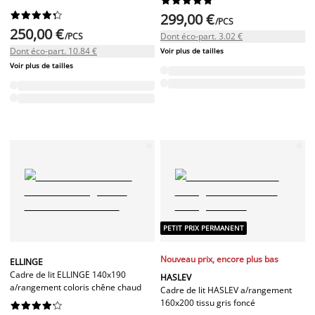










299,00 €
/PCS
250,00 €
/PCS
Dont éco-part. 3.02 €
Dont éco-part. 10.84 €
Voir plus de tailles
Voir plus de tailles
PETIT PRIX PERMANENT
Nouveau prix, encore plus bas
ELLINGE
Cadre de lit ELLINGE 140x190
HASLEV
a/rangement coloris chêne chaud
Cadre de lit HASLEV a/rangement
160x200 tissu gris foncé









