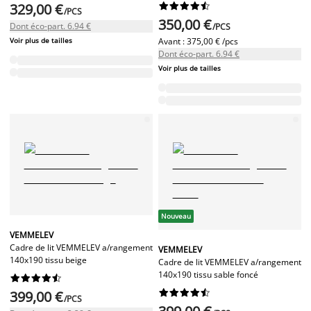
329,00 €










/PCS
350,00 €
Dont éco-part. 6.94 €
/PCS
Voir plus de tailles
Avant :
375,00 € /pcs
Dont éco-part. 6.94 €
Voir plus de tailles
Nouveau
VEMMELEV
Cadre de lit VEMMELEV a/rangement
VEMMELEV
140x190 tissu beige
Cadre de lit VEMMELEV a/rangement
140x190 tissu sable foncé




















399,00 €
/PCS