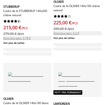
OLSKER
Cadre de lit OLSKER 140x190 chêne
STUBBERUP
naturel
Cadre de lit STUBBERUP 140x200
chêne naturel




















225,00 €
/PCS
215,00 €
/PCS
299,00 € /pcs
Dont éco-part. 5.2 €
279,00 € /pcs
Dont éco-part. 3.79 €
Voir plus de tailles
Voir plus de tailles
PETIT PRIX PERMANENT
OLSKER
Cadre de lit OLSKER 140x190 blanc
LIMFJORDEN