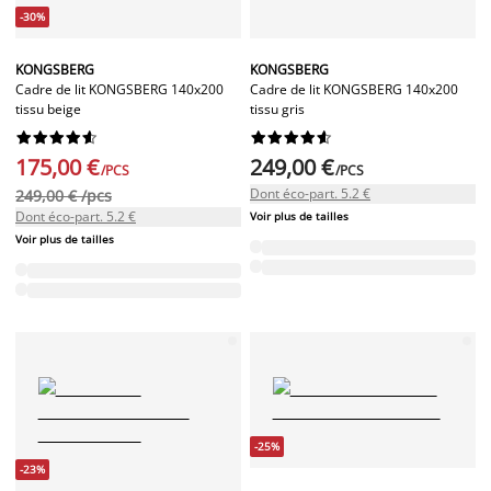
-30%
KONGSBERG
KONGSBERG
Cadre de lit KONGSBERG 140x200
Cadre de lit KONGSBERG 140x200
tissu beige
tissu gris




















175,00 €
249,00 €
/PCS
/PCS
Dont éco-part. 5.2 €
249,00 € /pcs
Dont éco-part. 5.2 €
Voir plus de tailles
Voir plus de tailles
-25%
-23%