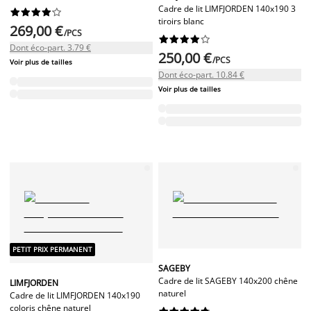
Cadre de lit LIMFJORDEN 140x190 3










tiroirs blanc
269,00 €
/PCS










Dont éco-part. 3.79 €
250,00 €
/PCS
Voir plus de tailles
Dont éco-part. 10.84 €
Voir plus de tailles
PETIT PRIX PERMANENT
SAGEBY
Cadre de lit SAGEBY 140x200 chêne
LIMFJORDEN
naturel
Cadre de lit LIMFJORDEN 140x190
coloris chêne naturel









