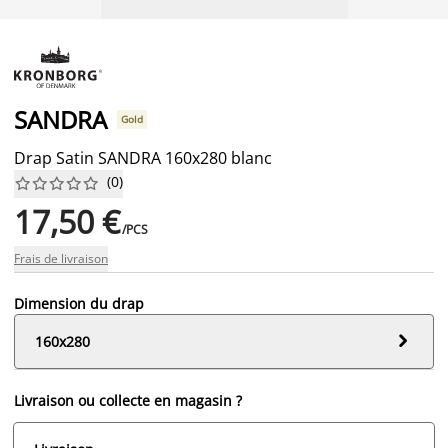
SANDRA
Gold
Drap Satin SANDRA 160x280 blanc
(
0
)










17,50 €
/PCS
Frais de livraison
Dimension du drap

160x280
Livraison ou collecte en magasin ?