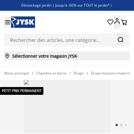
Déstockage jardin | Jusqu'à -60% sur TOUT le jardin*

Jusqu'à -50% sur une sélection literie





Découvrez les nouveautés de la collection



Sélectionner votre magasin JYSK

Menu principal
Chambre et literie
Draps
Draps-housses imperméa



PETIT PRIX PERMANENT