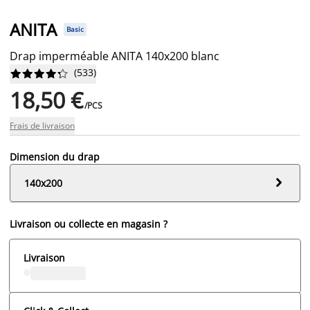
ANITA
Basic
Drap imperméable ANITA 140x200 blanc
(
533
)










18,50 €
/PCS
Frais de livraison
Dimension du drap

140x200
Livraison ou collecte en magasin ?
Livraison