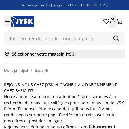
Déstockage jardin | Jusqu'à -60% sur TOUT le jardin*

Jusqu'à -50% sur une sélection literie





Découvrez les nouveautés de la collection



Sélectionner votre magasin JYSK

Menu principal
Basic Fit

REJOINS-NOUS CHEZ JYSK et GAGNE 1 AN D’ABONNEMENT
CHEZ BASIC-FIT !
Notre annonce a retenu ton attention ? Nous sommes à la
recherche de nouveaux collègues pour notre magasin de JYSK
Plérin. Tu penses être le candidat qu’il nous faut ? Alors
rendez-vous sur notre page
Carrière
pour retrouver toutes
nos offres et postuler en ligne.
Rejoins notre équipe et nous t’offrons
1 an d’abonnement