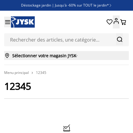
Déstockage jardin | Jusqu'à -60% sur TOUT le jardin*

Jusqu'à -50% sur une sélection literie





Découvrez les nouveautés de la collection



Sélectionner votre magasin JYSK

Menu principal
12345

12345
